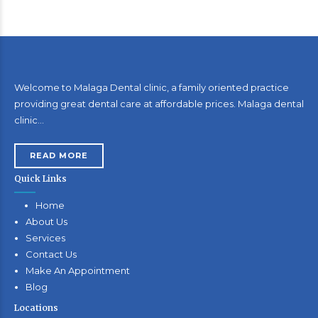
Welcome to Malaga Dental clinic, a family oriented practice
providing great dental care at affordable prices. Malaga dental
clinic…
READ MORE
Quick Links
Home
About Us
Services
Contact Us
Make An Appointment
Blog
Locations