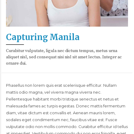
Capturing Manila
Curabitur vulputate, ligula nec dictum tempus, metus urna
aliquet nisl, sed consequat nisi nisl sit amet lectus. Integer ac
ornare dui.
Phasellus non lorem quis erat scelerisque efficitur. Nullam
mattis odio magna, vel viverra magna viverra nec.
Pellentesque habitant morbi tristique senectus et netus et
malesuada fames ac turpis egestas. Donec mattis fermentum
diam, vitae dictum est convallis et. Aenean mauris lorem,
sodales eget condimentum nec, faucibus vitae est. Fusce
vulputate odio non mollis commodo. Curabitur efficitur id tellus
at imperdiet. Vestibulum commodo dui non eros fringilla, eget