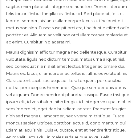
sagittis enim placerat. Integer sed nunc leo. Donec interdum
felis tortor, finibus fringilla nisi finibus id. Sed placerat, felis ut
laoreet semper, nisi ante ullamcorper lacus, at tincidunt elit
metus non nibh. Fusce suscipit orci est, tincidunt eleifend odio
porttitor et. Aliquam ac velit non orci ullamcorper molestie at
ac enim. Curabitur in placerat mi.
Mauris dignissim efficitur magna nec pellentesque. Curabitur
vulputate, ligula nec dictum tempus, metus urna aliquet nisl,
sed consequat nisi nisl sit amet lectus. Integer ac ornare dui.
Mauris est lacus, ullamcorper ac tellus id, ultricies volutpat nisi.
Class aptent taciti sociosqu ad litora torquent per conubia
nostra, per inceptos himenaeos. Quisque semper quis purus
vel aliquam. Donec hendrerit pharetra suscipit. Fusce tristique
ipsum elit, id vestibulum nibh feugiat id. Integer volutpat nibh et
sem imperdiet, eget dapibus diam laoreet. Praesent feugiat
nibh sed magna ullamcorper, nec viverra mi tristique. Fusce
rhoncus sapien ultrices, porttitor lectus id, condimentum dui.
Etiam at iaculis nisl. Duis vulputate, erat at hendrerit tristique,
enim velit luctus dui, in malesuada augue ex quis elit.